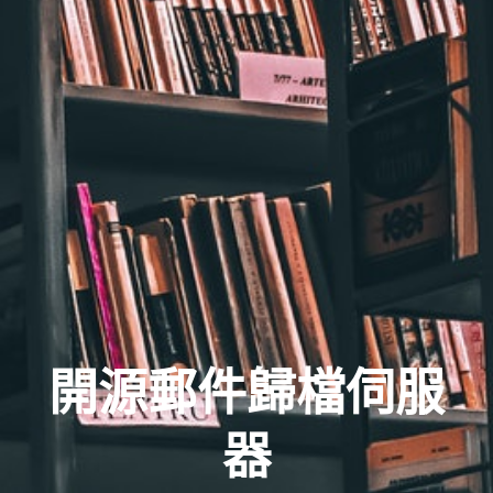
開源郵件歸檔伺服
器